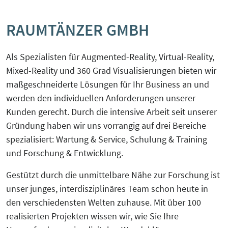
KreisEL
Orientierungsgespräch
RAUMTÄNZER GMBH
Kreislaufwirtschaft-Frugale Innovation-
SchuBS® - Schule und Betrieb am
Regeneratives Wirtschaften
Samstag
Als Spezialisten für Augmented-Reality, Virtual-Reality,
Mixed-Reality und 360 Grad Visualisierungen bieten wir
Peer Group zur EU Taxonomie
5G4Industry (ausgelaufen)
maßgeschneiderte Lösungen für Ihr Business an und
Verordnung mit Unternehmen und
werden den individuellen Anforderungen unserer
Finanzakteuren aus OWL
DeSiRe-NG (ausgelaufen)
Kunden gerecht. Durch die intensive Arbeit seit unserer
Gründung haben wir uns vorrangig auf drei Bereiche
Social-Media-Sprechtage
spezialisiert: Wartung & Service, Schulung & Training
DualStrat (ausgelaufen)
und Forschung & Entwicklung.
Website-Check OWL
KoTeBi (ausgelaufen)
Gestützt durch die unmittelbare Nähe zur Forschung ist
unser junges, interdisziplinäres Team schon heute in
progressivKI (ausgelaufen)
den verschiedensten Welten zuhause. Mit über 100
realisierten Projekten wissen wir, wie Sie Ihre