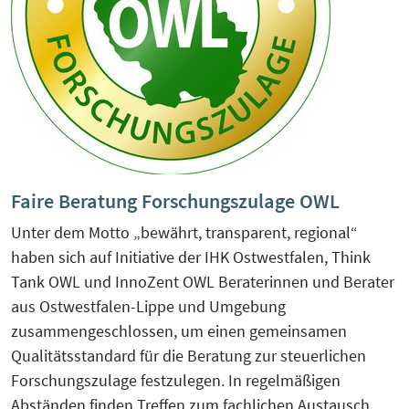
KreisEL
Orientierungsgespräch
Kreislaufwirtschaft-Frugale Innovation-
SchuBS® - Schule und Betrieb am
Regeneratives Wirtschaften
Samstag
Peer Group zur EU Taxonomie
5G4Industry (ausgelaufen)
Verordnung mit Unternehmen und
Finanzakteuren aus OWL
Faire Beratung Forschungszulage OWL
DeSiRe-NG (ausgelaufen)
Social-Media-Sprechtage
Unter dem Motto „bewährt, transparent, regional“
DualStrat (ausgelaufen)
haben sich auf Initiative der IHK Ostwestfalen, Think
Website-Check OWL
Tank OWL und InnoZent OWL Beraterinnen und Berater
KoTeBi (ausgelaufen)
aus Ostwestfalen-Lippe und Umgebung
zusammengeschlossen, um einen gemeinsamen
progressivKI (ausgelaufen)
Qualitätsstandard für die Beratung zur steuerlichen
Forschungszulage festzulegen. In regelmäßigen
Abständen finden Treffen zum fachlichen Austausch