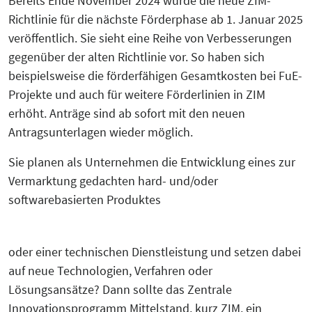
Bereits Ende November 2024 wurde die neue ZIM-
KreisEL
Richtlinie für die nächste Förderphase ab 1. Januar 2025
Orientierungsgespräch
veröffentlich. Sie sieht eine Reihe von Verbesserungen
Kreislaufwirtschaft-Frugale Innovation-
gegenüber der alten Richtlinie vor. So haben sich
SchuBS® - Schule und Betrieb am
Regeneratives Wirtschaften
Samstag
beispielsweise die förderfähigen Gesamtkosten bei FuE-
Projekte und auch für weitere Förderlinien in ZIM
Peer Group zur EU Taxonomie
erhöht. Anträge sind ab sofort mit den neuen
5G4Industry (ausgelaufen)
Verordnung mit Unternehmen und
Antragsunterlagen wieder möglich.
Finanzakteuren aus OWL
DeSiRe-NG (ausgelaufen)
Sie planen als Unternehmen die Entwicklung eines zur
Social-Media-Sprechtage
Vermarktung gedachten hard- und/oder
DualStrat (ausgelaufen)
softwarebasierten Produktes
Website-Check OWL
KoTeBi (ausgelaufen)
oder einer technischen Dienstleistung und setzen dabei
progressivKI (ausgelaufen)
auf neue Technologien, Verfahren oder
Lösungsansätze? Dann sollte das Zentrale
Innovationsprogramm Mittelstand, kurz ZIM, ein