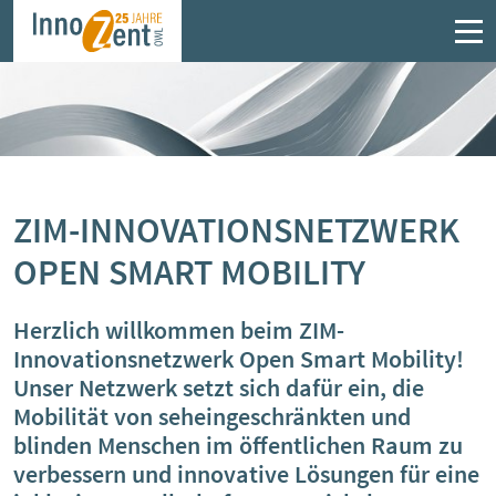
Fördermittelberatung
Projekte im Überblick
Mitglieder
Angebote im Überblick
SFZ – Steuerliche Forschungszulage
AQUISE
Kompetenzen im Netzwerk
Austauschplattform zirkuläre B2B
Elektronik
ZIM – Zentrales Innovationsprogramm
BattOut
Vorstand
ZIM-INNOVATIONSNETZWERK
Mittelstand
ElektronikForum OWL
OPEN SMART MOBILITY
Ce:FIRe
Angebote
LEGO Serious Play®
Erfahrungsaustausch "Industrielle
Herzlich willkommen beim ZIM-
Abwärme clever nutzen"
GoProZero
Kooperationspartner finden
Innovationsnetzwerk Open Smart Mobility!
Unser Netzwerk setzt sich dafür ein, die
Erfahrungsaustausch „Nachhaltigkeit und
HeatTransPlan
Mobilität von seheingeschränkten und
Zirkularität gestalten“
blinden Menschen im öffentlichen Raum zu
KMU.kompetent.sicher
verbessern und innovative Lösungen für eine
Faire Beratung Forschungszulage OWL