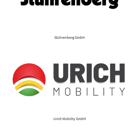
Stührenberg GmbH
Urich Mobility GmbH