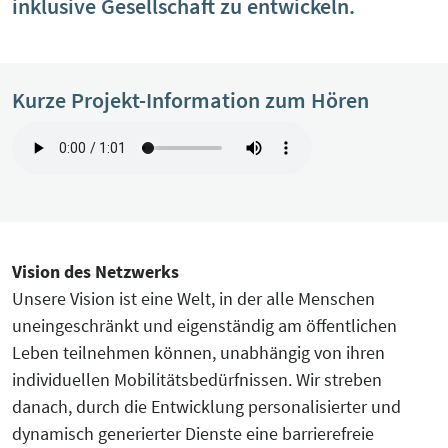
inklusive Gesellschaft zu entwickeln.
KreisEL
Orientierungsgespräch
Kreislaufwirtschaft-Frugale Innovation-
SchuBS® - Schule und Betrieb am
Regeneratives Wirtschaften
Kurze Projekt-Information zum Hören
Samstag
Peer Group zur EU Taxonomie
5G4Industry (ausgelaufen)
Verordnung mit Unternehmen und
Finanzakteuren aus OWL
DeSiRe-NG (ausgelaufen)
Social-Media-Sprechtage
Vision des Netzwerks
DualStrat (ausgelaufen)
Unsere Vision ist eine Welt, in der alle Menschen
Website-Check OWL
uneingeschränkt und eigenständig am öffentlichen
KoTeBi (ausgelaufen)
Leben teilnehmen können, unabhängig von ihren
individuellen Mobilitätsbedürfnissen. Wir streben
progressivKI (ausgelaufen)
danach, durch die Entwicklung personalisierter und
dynamisch generierter Dienste eine barrierefreie