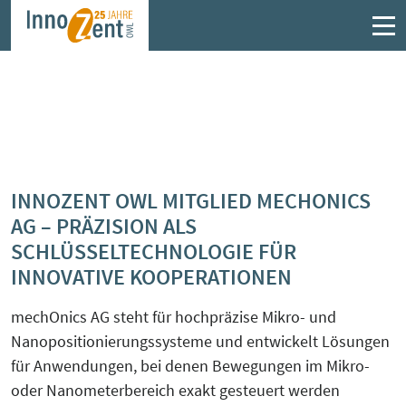
Fördermittelberatung
Projekte im Überblick
Mitglieder
Angebote im Überblick
SFZ – Steuerliche Forschungszulage
AQUISE
Kompetenzen im Netzwerk
Austauschplattform zirkuläre B2B
Elektronik
ZIM – Zentrales Innovationsprogramm
BattOut
Vorstand
INNOZENT OWL MITGLIED MECHONICS
Mittelstand
ElektronikForum OWL
AG – PRÄZISION ALS
Ce:FIRe
Angebote
SCHLÜSSELTECHNOLOGIE FÜR
LEGO Serious Play®
Erfahrungsaustausch "Industrielle
Abwärme clever nutzen"
INNOVATIVE KOOPERATIONEN
GoProZero
Kooperationspartner finden
mechOnics AG steht für hochpräzise Mikro- und
Erfahrungsaustausch „Nachhaltigkeit und
HeatTransPlan
Nanopositionierungssysteme und entwickelt Lösungen
Zirkularität gestalten“
für Anwendungen, bei denen Bewegungen im Mikro-
KMU.kompetent.sicher
oder Nanometerbereich exakt gesteuert werden
Faire Beratung Forschungszulage OWL