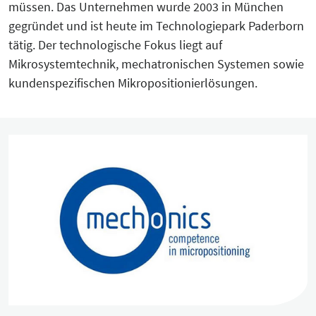
müssen. Das Unternehmen wurde 2003 in München
KreisEL
gegründet und ist heute im Technologiepark Paderborn
Orientierungsgespräch
tätig. Der technologische Fokus liegt auf
Kreislaufwirtschaft-Frugale Innovation-
SchuBS® - Schule und Betrieb am
Mikrosystemtechnik, mechatronischen Systemen sowie
Regeneratives Wirtschaften
Samstag
kundenspezifischen Mikropositionierlösungen.
Peer Group zur EU Taxonomie
5G4Industry (ausgelaufen)
Verordnung mit Unternehmen und
Finanzakteuren aus OWL
DeSiRe-NG (ausgelaufen)
Social-Media-Sprechtage
DualStrat (ausgelaufen)
Website-Check OWL
KoTeBi (ausgelaufen)
progressivKI (ausgelaufen)