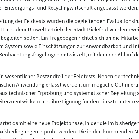
r Entsorgungs- und Recyclingwirtschaft angepasst werden.
reitung der Feldtests wurden die begleitenden Evaluationsi
 und dem Umweltbetrieb der Stadt Bielefeld wurden zwei F
egleiten sollen. Ein Fragebogen richtet sich an die Mitarb
 System sowie Einschätzungen zur Anwendbarkeit und Integ
Beobachtungsfragebogen entwickelt, mit dem der Ablauf der
ein wesentlicher Bestandteil der Feldtests. Neben der techn
tischen Anwendung erfasst werden, um mögliche Optimierun
 aus technischer Erprobung und systematischer Begleitung sc
eiterzuentwickeln und ihre Eignung für den Einsatz unter r
artet damit eine neue Projektphase, in der die im bisherigen
Praxisbedingungen erprobt werden. Die in den kommenden