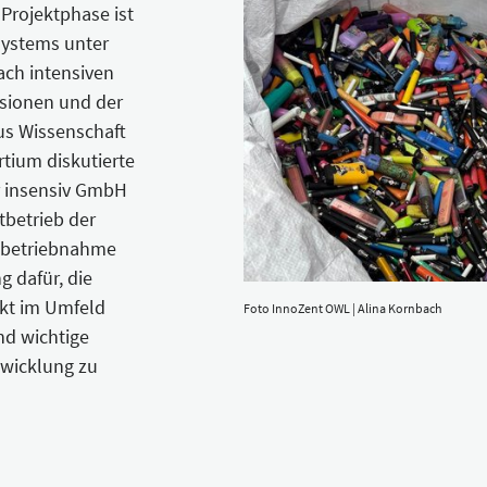
 Projektphase ist
systems unter
ach intensiven
sionen und der
us Wissenschaft
tium diskutierte
 insensiv GmbH
betrieb der
 Inbetriebnahme
g dafür, die
ekt im Umfeld
Foto InnoZent OWL | Alina Kornbach
nd wichtige
twicklung zu