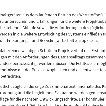
troaltgeräten aus dem laufenden Betrieb des Wertstoffhofs. Z
 zu untersuchen und Erfahrungen für die weitere Projektarb
n bestehende Abläufe sowie die Anforderungen des täglichen
werden in die weitere Entwicklung des Systems einfließen u
e der Entsorgungs- und Recyclingwirtschaft anzupassen.
 dabei einen wichtigen Schritt im Projektverlauf dar. Erst u
sungen mit den Anforderungen des Betriebsalltags zusamme
ders berücksichtigt werden müssen. Die Feldtests ermögli
nntnisse mit der Praxis abzugleichen und die entwickelten
 betrachten.
eutlicht zugleich die enge Zusammenarbeit innerhalb des Ko
 Erprobung und die begleitende Evaluation werden gemeins
lage für die nächsten Entwicklungsschritte. Der kontinuier
unaler Praxis trägt dazu bei, dass die im Projekt entwick