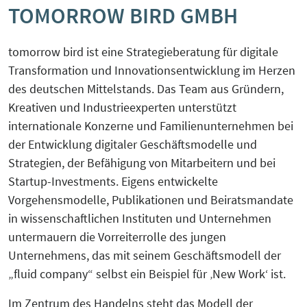
TOMORROW BIRD GMBH
KreisEL
Orientierungsgespräch
Kreislaufwirtschaft-Frugale Innovation-
tomorrow bird ist eine Strategieberatung für digitale
SchuBS® - Schule und Betrieb am
Regeneratives Wirtschaften
Transformation und Innovationsentwicklung im Herzen
Samstag
des deutschen Mittelstands. Das Team aus Gründern,
Peer Group zur EU Taxonomie
Kreativen und Industrieexperten unterstützt
5G4Industry (ausgelaufen)
Verordnung mit Unternehmen und
internationale Konzerne und Familienunternehmen bei
Finanzakteuren aus OWL
der Entwicklung digitaler Geschäftsmodelle und
DeSiRe-NG (ausgelaufen)
Strategien, der Befähigung von Mitarbeitern und bei
Social-Media-Sprechtage
Startup-Investments. Eigens entwickelte
DualStrat (ausgelaufen)
Vorgehensmodelle, Publikationen und Beiratsmandate
Website-Check OWL
in wissenschaftlichen Instituten und Unternehmen
KoTeBi (ausgelaufen)
untermauern die Vorreiterrolle des jungen
Unternehmens, das mit seinem Geschäftsmodell der
progressivKI (ausgelaufen)
„fluid company“ selbst ein Beispiel für ‚New Work‘ ist.
Im Zentrum des Handelns steht das Modell der