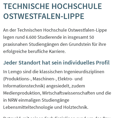
TECHNISCHE HOCHSCHULE
KreisEL
Orientierungsgespräch
OSTWESTFALEN-LIPPE
Kreislaufwirtschaft-Frugale Innovation-
SchuBS® - Schule und Betrieb am
Regeneratives Wirtschaften
Samstag
An der Technischen Hochschule Ostwestfalen-Lippe
legen rund 6.600 Studierende in insgesamt 50
Peer Group zur EU Taxonomie
5G4Industry (ausgelaufen)
praxisnahen Studiengängen den Grundstein für ihre
Verordnung mit Unternehmen und
erfolgreiche berufliche Karriere.
Finanzakteuren aus OWL
DeSiRe-NG (ausgelaufen)
Jeder Standort hat sein individuelles Profil
Social-Media-Sprechtage
In Lemgo sind die klassischen Ingenieurdisziplinen
DualStrat (ausgelaufen)
(Produktions-, Maschinen-, Elektro- und
Website-Check OWL
Informationstechnik) angesiedelt, zudem
KoTeBi (ausgelaufen)
Medienproduktion, Wirtschaftswissenschaften und die
in NRW einmaligen Studiengänge
progressivKI (ausgelaufen)
Lebensmitteltechnologie und Holztechnik.