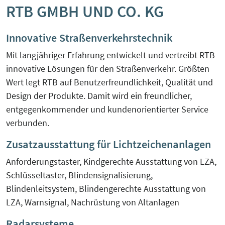
RTB GMBH UND CO. KG
KreisEL
Orientierungsgespräch
Kreislaufwirtschaft-Frugale Innovation-
Innovative Straßenverkehrstechnik
SchuBS® - Schule und Betrieb am
Regeneratives Wirtschaften
Samstag
Mit langjähriger Erfahrung entwickelt und vertreibt RTB
innovative Lösungen für den Straßenverkehr. Größten
Peer Group zur EU Taxonomie
5G4Industry (ausgelaufen)
Wert legt RTB auf Benutzerfreundlichkeit, Qualität und
Verordnung mit Unternehmen und
Design der Produkte. Damit wird ein freundlicher,
Finanzakteuren aus OWL
entgegenkommender und kundenorientierter Service
DeSiRe-NG (ausgelaufen)
verbunden.
Social-Media-Sprechtage
DualStrat (ausgelaufen)
Zusatzausstattung für Lichtzeichenanlagen
Website-Check OWL
Anforderungstaster, Kindgerechte Ausstattung von LZA,
KoTeBi (ausgelaufen)
Schlüsseltaster, Blindensignalisierung,
Blindenleitsystem, Blindengerechte Ausstattung von
progressivKI (ausgelaufen)
LZA, Warnsignal, Nachrüstung von Altanlagen
Radarsysteme