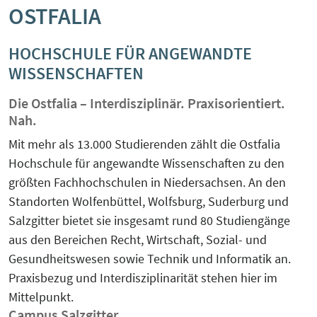
OSTFALIA
KreisEL
Orientierungsgespräch
Kreislaufwirtschaft-Frugale Innovation-
HOCHSCHULE FÜR ANGEWANDTE
SchuBS® - Schule und Betrieb am
Regeneratives Wirtschaften
WISSENSCHAFTEN
Samstag
Die Ostfalia – Interdisziplinär. Praxisorientiert.
Peer Group zur EU Taxonomie
5G4Industry (ausgelaufen)
Nah.
Verordnung mit Unternehmen und
Finanzakteuren aus OWL
Mit mehr als 13.000 Studierenden zählt die Ostfalia
DeSiRe-NG (ausgelaufen)
Hochschule für angewandte Wissenschaften zu den
Social-Media-Sprechtage
größten Fachhochschulen in Niedersachsen. An den
DualStrat (ausgelaufen)
Standorten Wolfenbüttel, Wolfsburg, Suderburg und
Website-Check OWL
Salzgitter bietet sie insgesamt rund 80 Studiengänge
KoTeBi (ausgelaufen)
aus den Bereichen Recht, Wirtschaft, Sozial- und
Gesundheitswesen sowie Technik und Informatik an.
progressivKI (ausgelaufen)
Praxisbezug und Interdisziplinarität stehen hier im
Mittelpunkt.
Campus Salzgitter