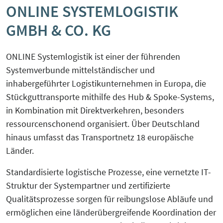
ONLINE SYSTEMLOGISTIK
KreisEL
Orientierungsgespräch
GMBH & CO. KG
Kreislaufwirtschaft-Frugale Innovation-
SchuBS® - Schule und Betrieb am
Regeneratives Wirtschaften
Samstag
ONLINE Systemlogistik ist einer der führenden
Systemverbunde mittelständischer und
Peer Group zur EU Taxonomie
5G4Industry (ausgelaufen)
inhabergeführter Logistikunternehmen in Europa, die
Verordnung mit Unternehmen und
Stückguttransporte mithilfe des Hub & Spoke-Systems,
Finanzakteuren aus OWL
DeSiRe-NG (ausgelaufen)
in Kombination mit Direktverkehren, besonders
ressourcenschonend organisiert. Über Deutschland
Social-Media-Sprechtage
DualStrat (ausgelaufen)
hinaus umfasst das Transportnetz 18 europäische
Länder.
Website-Check OWL
KoTeBi (ausgelaufen)
Standardisierte logistische Prozesse, eine vernetzte IT-
Struktur der Systempartner und zertifizierte
progressivKI (ausgelaufen)
Qualitätsprozesse sorgen für reibungslose Abläufe und
ermöglichen eine länderübergreifende Koordination der