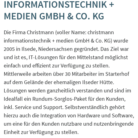
INFORMATIONSTECHNIK +
KreisEL
Orientierungsgespräch
MEDIEN GMBH & CO. KG
Kreislaufwirtschaft-Frugale Innovation-
SchuBS® - Schule und Betrieb am
Regeneratives Wirtschaften
Die Firma Christmann (voller Name: christmann
Samstag
informationstechnik + medien GmbH & Co. KG) wurde
Peer Group zur EU Taxonomie
2005 in Ilsede, Niedersachsen gegründet. Das Ziel war
5G4Industry (ausgelaufen)
Verordnung mit Unternehmen und
und ist es, IT-Lösungen für den Mittelstand möglichst
Finanzakteuren aus OWL
einfach und effizient zur Verfügung zu stellen.
DeSiRe-NG (ausgelaufen)
Mittlerweile arbeiten über 30 Mitarbeiter im Starterhof
Social-Media-Sprechtage
auf dem Gelände der ehemaligen Ilseder Hütte.
DualStrat (ausgelaufen)
Lösungen werden ganzheitlich verstanden und sind im
Website-Check OWL
Idealfall ein Rundum-Sorglos-Paket für den Kunden,
KoTeBi (ausgelaufen)
inkl. Service und Support. Selbstverständlich gehört
hierzu auch die Integration von Hardware und Software,
progressivKI (ausgelaufen)
um eine für den Kunden nutzbare und nutzenbringende
Einheit zur Verfügung zu stellen.