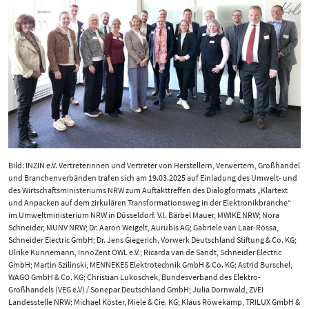
Bild: INZIN e.V. Vertreterinnen und Vertreter von Herstellern, Verwertern, Großhandel
und Branchenverbänden trafen sich am 19.03.2025 auf Einladung des Umwelt- und
des Wirtschaftsministeriums NRW zum Auftakttreffen des Dialogformats „Klartext
und Anpacken auf dem zirkulären Transformationsweg in der Elektronikbranche“
im Umweltministerium NRW in Düsseldorf. V.l. Bärbel Mauer, MWIKE NRW; Nora
Schneider, MUNV NRW; Dr. Aaron Weigelt, Aurubis AG; Gabriele van Laar-Rossa,
Schneider Electric GmbH; Dr. Jens Giegerich, Vorwerk Deutschland Stiftung & Co. KG;
Ulrike Künnemann, InnoZent OWL e.V.; Ricarda van de Sandt, Schneider Electric
GmbH; Martin Szilinski, MENNEKES Elektrotechnik GmbH & Co. KG; Astrid Burschel,
WAGO GmbH & Co. KG; Christian Lukoschek, Bundesverband des Elektro-
Großhandels (VEG e.V) / Sonepar Deutschland GmbH; Julia Dornwald, ZVEI
Landesstelle NRW; Michael Köster, Miele & Cie. KG; Klaus Röwekamp, TRILUX GmbH &