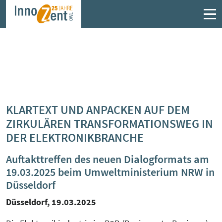
Fördermittelberatung
Projekte im Überblick
Mitglieder
Angebote im Überblick
SFZ – Steuerliche Forschungszulage
AQUISE
Kompetenzen im Netzwerk
Austauschplattform zirkuläre B2B
Elektronik
ZIM – Zentrales Innovationsprogramm
BattOut
Vorstand
KLARTEXT UND ANPACKEN AUF DEM
Mittelstand
ElektronikForum OWL
ZIRKULÄREN TRANSFORMATIONSWEG IN
Ce:FIRe
Angebote
DER ELEKTRONIKBRANCHE
LEGO Serious Play®
Erfahrungsaustausch "Industrielle
Abwärme clever nutzen"
GoProZero
Kooperationspartner finden
Auftakttreffen des neuen Dialogformats am
19.03.2025 beim Umweltministerium NRW in
Erfahrungsaustausch „Nachhaltigkeit und
HeatTransPlan
Düsseldorf
Zirkularität gestalten“
Düsseldorf, 19.03.2025
KMU.kompetent.sicher
Faire Beratung Forschungszulage OWL