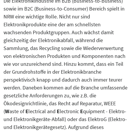
Die Elektronikindustrie im B2B (Business-to-Business)
KreisEL
sowie im B2C (Business-to-Consumer) Bereich spielt in
Orientierungsgespräch
NRW eine wichtige Rolle. Nicht nur sind
Kreislaufwirtschaft-Frugale Innovation-
SchuBS® - Schule und Betrieb am
Elektronikprodukte eine der am schnellsten
Regeneratives Wirtschaften
Samstag
wachsenden Produktgruppen. Auch wächst damit
gleichzeitig der Elektronikabfall, während die
Peer Group zur EU Taxonomie
5G4Industry (ausgelaufen)
Sammlung, das Recycling sowie die Wiederverwertung
Verordnung mit Unternehmen und
von elektronischen Produkten und Komponenten nach
Finanzakteuren aus OWL
wie vor unzureichend sind. Hinzu kommt, dass ein Teil
DeSiRe-NG (ausgelaufen)
der Grundrohstoffe in der Elektronikbranche
Social-Media-Sprechtage
perspektivisch knapp und dadurch auch immer teurer
DualStrat (ausgelaufen)
werden. Daneben kommen auf die Branche umfassende
Website-Check OWL
gesetzliche Anforderungen zu, wie z.B. die
KoTeBi (ausgelaufen)
Ökodesignrichtlinie, das Recht auf Reparatur, WEEE
(
W
aste of
E
lectrical and
E
lectronic
E
quipment - Elektro-
progressivKI (ausgelaufen)
und Elektronikgeräte-Abfall) oder das ElektroG (Elektro-
und Elektronikgerätegesetz). Aufgrund dieses