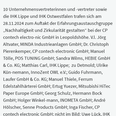
10 Unternehmensvertreterinnen und -vertreter sowie
die IHK Lippe und IHK Ostwestfalen trafen sich am
28.11.2024 zum Auftakt der Erfahrungsaustauschgruppe
„Nachhaltigkeit und Zirkularität gestalten“ bei der CP
contech electro-nic GmbH in Leopoldshöhe. V.l. Jörg
Altvater, MINDA Industrieanlagen GmbH; Dr. Christoph
Pierenkemper, CP contech electronic GmbH; Manuel
Tölle, POS TUNING GmbH; Sandra Wilms, HEBIE GmbH
& Co. KG; Matthias Carl, IHK Lippe; zu Detmold; Ulrike
Kün-nemann, InnoZent OWL e.V.; Guido Fuhrmann,
Laufer GmbH & Co. KG; Manuel Thiele, Ferrum
Edelstahlhärterei GmbH; Ertug Yuezer, Mitsubishi HiTec
Paper Europe GmbH; Georg Schulz, Hermann Bock
GmbH; Holger Winkel-mann, INOMETA GmbH; André
Hölscher, Senne Products GmbH; Inga Fischer, CP
contech electronic GmbH; nicht im Bild: Uwe Lück, IHK