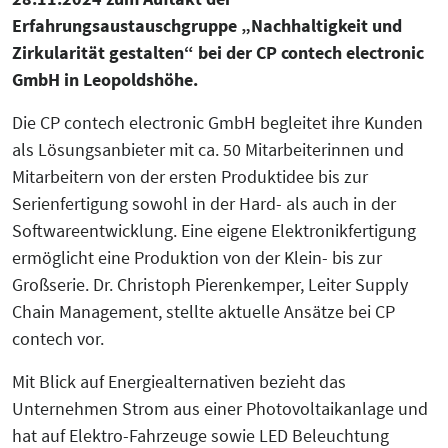
Erfahrungsaustauschgruppe „Nachhaltigkeit und
KreisEL
Orientierungsgespräch
Zirkularität gestalten“ bei der CP contech electronic
Kreislaufwirtschaft-Frugale Innovation-
GmbH in Leopoldshöhe.
SchuBS® - Schule und Betrieb am
Regeneratives Wirtschaften
Samstag
Die CP contech electronic GmbH begleitet ihre Kunden
Peer Group zur EU Taxonomie
als Lösungsanbieter mit ca. 50 Mitarbeiterinnen und
5G4Industry (ausgelaufen)
Verordnung mit Unternehmen und
Mitarbeitern von der ersten Produktidee bis zur
Finanzakteuren aus OWL
Serienfertigung sowohl in der Hard- als auch in der
DeSiRe-NG (ausgelaufen)
Softwareentwicklung. Eine eigene Elektronikfertigung
Social-Media-Sprechtage
ermöglicht eine Produktion von der Klein- bis zur
DualStrat (ausgelaufen)
Großserie. Dr. Christoph Pierenkemper, Leiter Supply
Website-Check OWL
Chain Management, stellte aktuelle Ansätze bei CP
KoTeBi (ausgelaufen)
contech vor.
Mit Blick auf Energiealternativen bezieht das
progressivKI (ausgelaufen)
Unternehmen Strom aus einer Photovoltaikanlage und
hat auf Elektro-Fahrzeuge sowie LED Beleuchtung