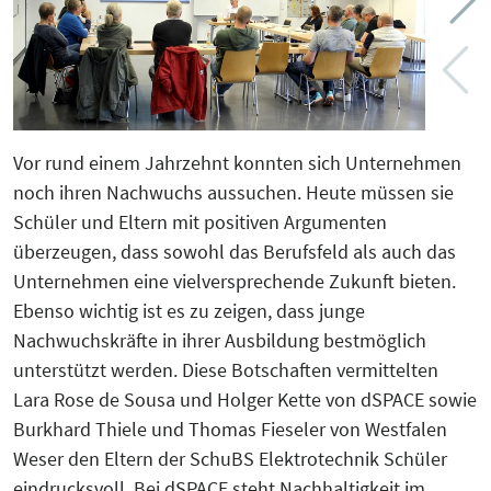
KreisEL
Orientierungsgespräch
Kreislaufwirtschaft-Frugale Innovation-
SchuBS® - Schule und Betrieb am
Regeneratives Wirtschaften
Samstag
Peer Group zur EU Taxonomie
Vor rund einem Jahrzehnt konnten sich Unternehmen
5G4Industry (ausgelaufen)
Verordnung mit Unternehmen und
noch ihren Nachwuchs aussuchen. Heute müssen sie
Finanzakteuren aus OWL
Schüler und Eltern mit positiven Argumenten
DeSiRe-NG (ausgelaufen)
überzeugen, dass sowohl das Berufsfeld als auch das
Social-Media-Sprechtage
Unternehmen eine vielversprechende Zukunft bieten.
DualStrat (ausgelaufen)
Ebenso wichtig ist es zu zeigen, dass junge
Website-Check OWL
Nachwuchskräfte in ihrer Ausbildung bestmöglich
KoTeBi (ausgelaufen)
unterstützt werden. Diese Botschaften vermittelten
Lara Rose de Sousa und Holger Kette von dSPACE sowie
progressivKI (ausgelaufen)
Burkhard Thiele und Thomas Fieseler von Westfalen
Weser den Eltern der SchuBS Elektrotechnik Schüler
eindrucksvoll. Bei dSPACE steht Nachhaltigkeit im