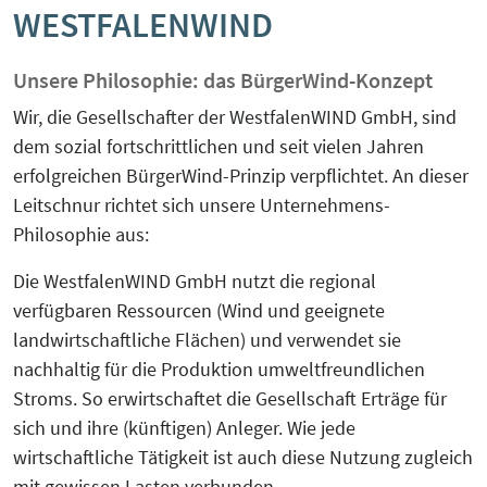
WESTFALENWIND
KreisEL
Orientierungsgespräch
Kreislaufwirtschaft-Frugale Innovation-
Unsere Philosophie: das BürgerWind-Konzept
SchuBS® - Schule und Betrieb am
Regeneratives Wirtschaften
Samstag
Wir, die Gesellschafter der WestfalenWIND GmbH, sind
dem sozial fortschrittlichen und seit vielen Jahren
Peer Group zur EU Taxonomie
erfolgreichen BürgerWind-Prinzip verpflichtet. An dieser
5G4Industry (ausgelaufen)
Verordnung mit Unternehmen und
Leitschnur richtet sich unsere Unternehmens-
Finanzakteuren aus OWL
Philosophie aus:
DeSiRe-NG (ausgelaufen)
Social-Media-Sprechtage
Die WestfalenWIND GmbH nutzt die regional
DualStrat (ausgelaufen)
verfügbaren Ressourcen (Wind und geeignete
Website-Check OWL
landwirtschaftliche Flächen) und verwendet sie
KoTeBi (ausgelaufen)
nachhaltig für die Produktion umweltfreundlichen
Stroms. So erwirtschaftet die Gesellschaft Erträge für
progressivKI (ausgelaufen)
sich und ihre (künftigen) Anleger. Wie jede
wirtschaftliche Tätigkeit ist auch diese Nutzung zugleich
mit gewissen Lasten verbunden.